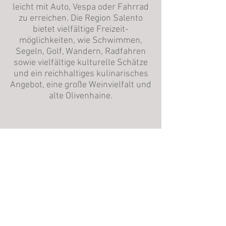
leicht mit Auto, Vespa oder Fahrrad
zu erreichen.
Die Region Salento
bietet vielfältige Freizeit-
möglichkeiten, wie Schwimmen,
Segeln, Golf, Wandern, Radfahren
sowie vielfältige kulturelle Schätze
und ein reichhaltiges
kulinarisches
Angebot, eine große Weinvielfalt und
alte Olivenhaine.